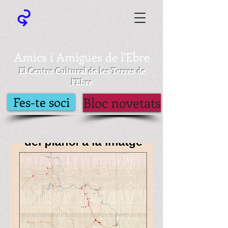
Amics i Amigues de l'Ebre
El Centre Cultural de les Terres de
l'Ebre
Fes-te soci
Bloc novetats