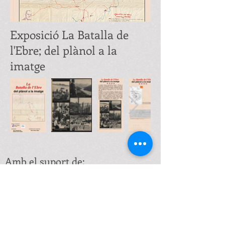
Exposició La Batalla de
l'Ebre; del plànol a la
imatge
Amb el suport de: