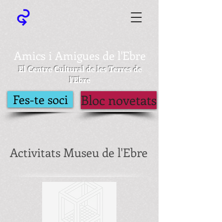
Amics i Amigues de l'Ebre
El Centre Cultural de les Terres de
l'Ebre
Fes-te soci
Bloc novetats
Activitats Museu de l'Ebre