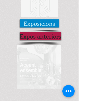
Exposicions
Expos anteriors
Amb el suport de: