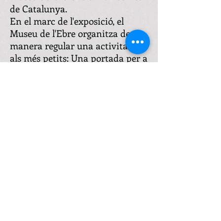
de Catalunya.
En el marc de l'exposició, el
Museu de l'Ebre organitza de
manera regular una activitat per
als més petits: Una portada per a
la Ibérica, pensa i diubuixa una
portada per a la revista.
Els horaris
de visita seran
- dimecres, dijous i divendres de
17 a 20h,
- dissabtes de 11 a 14h i de 17 a
20h
- diumenges de 11 a 14h.
Amb el suport de: