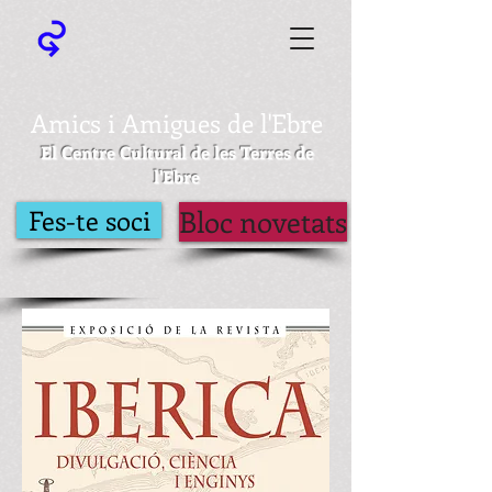
Amics i Amigues de l'Ebre
El Centre Cultural de les Terres de
l'Ebre
Fes-te soci
Bloc novetats