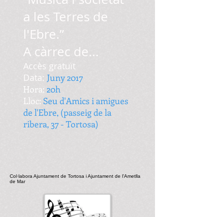
a les Terres de
l'Ebre.”
A càrrec de...
Accès gratuït
Data:
Juny 2017
Hora:
20h
Lloc:
Seu d'Amics i amigues
de l'Ebre, (passeig de la
ribera, 37 - Tortosa)
Col·labora Ajuntament de Tortosa i Ajuntament de l'Ametlla
de Mar