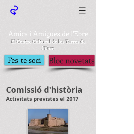
Amics i Amigues de l'Ebre
El Centre Cultural de les Terres de
l'Ebre
Fes-te soci
Bloc novetats
Comissió d'història
Activitats previstes el 2017