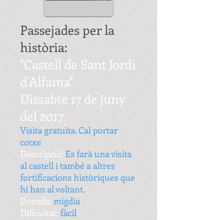
Passejades per la
història:
"Castell de Sant Jordi
d'Alfama"
Dissabte 17 de juny
del 2017
Visita gratuïta. Cal portar
cotxe
Descripció:
Es farà una visita
al castell i també a altres
fortificacions històriques que
hi han al voltant.
Durada:
migdia
Dificultat:
fàcil