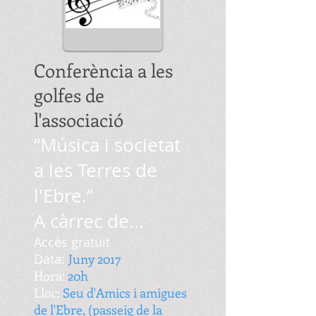
Conferència a les
golfes de
l'associació
“Música i societat
a les Terres de
l'Ebre.”
A càrrec de...
Accès gratuït
Data:
Juny 2017
Hora:
20h
Lloc:
Seu d'Amics i amigues
de l'Ebre, (passeig de la