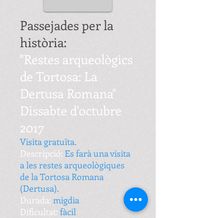
Passejades per la
història:
"Restes arqueològics
de Tortosa: La
Dertusa Romana"
Dissabte
d'octubre
2017
Visita gratuïta.
Descripció:
Es farà una visita
a les restes arqueològiques
de la Tortosa Romana
(Dertusa).
Durada:
migdia
Dificultat:
fàcil