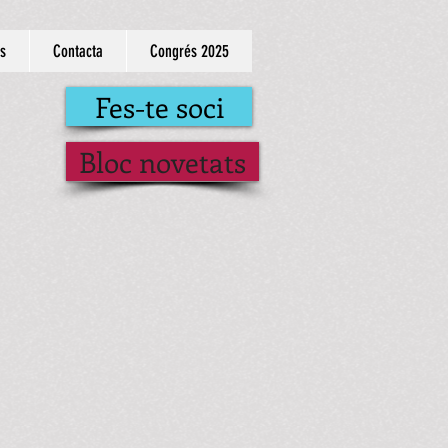
s
Contacta
Congrés 2025
Fes-te soci
Bloc novetats