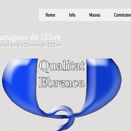
Home
Info
Museu
Comission
Amigues de l'Ebre
ural de les Terres de l'Ebre