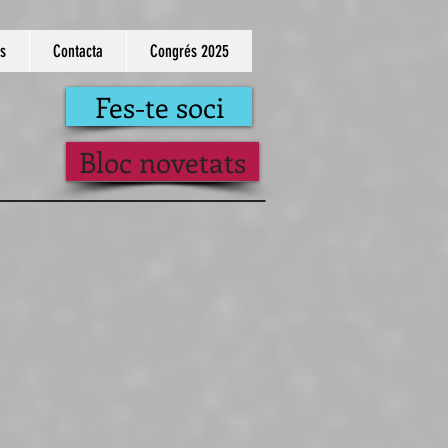
s
Contacta
Congrés 2025
Fes-te soci
Bloc novetats