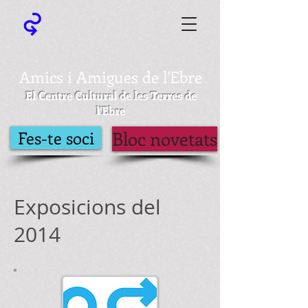
Amics i Amigues de l'Ebre
El Centre Cultural de les Terres de
l'Ebre
Fes-te soci
Bloc novetats
Exposicions del
2014