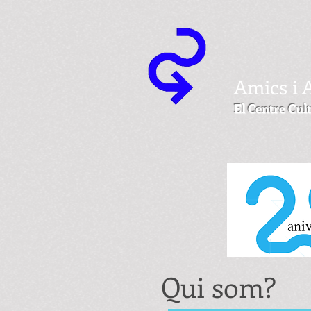
Amics i 
El Centre Cult
Qui som?