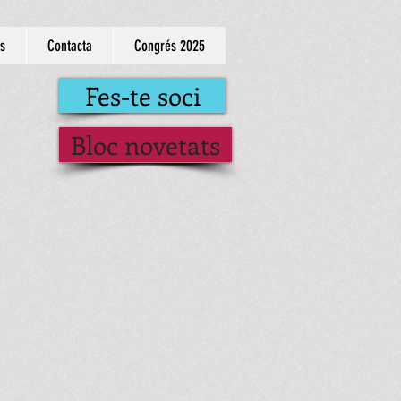
s
Contacta
Congrés 2025
Fes-te soci
Bloc novetats