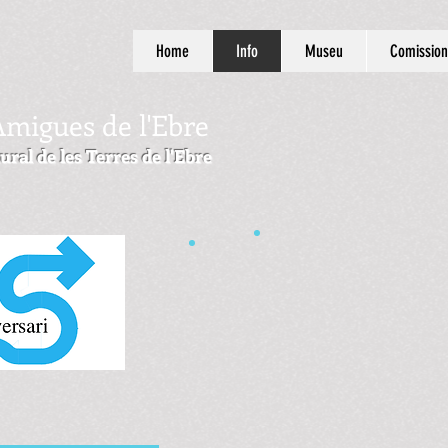
Home
Info
Museu
Comission
Amigues de l'Ebre
ural de les Terres de l'Ebre