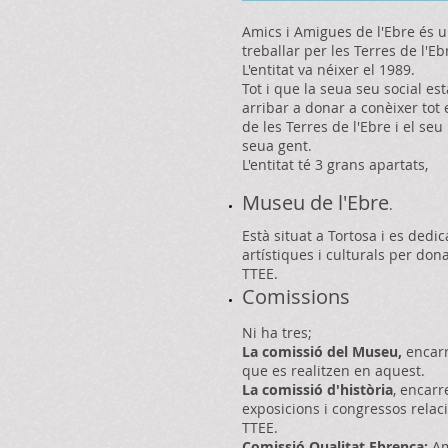
Amics i Amigues de l'Ebre és u
treballar per les Terres de l'Eb
L'entitat va néixer el 1989.
Tot i que la seua seu social està
arribar a donar a conèixer tot el
de les Terres de l'Ebre i el se
seua gent.
L'entitat té 3 grans apartats,
Museu
de l'Ebre​
.
Està situat a Tortosa i es dedic
artístiques i cultu
rals per dona
TTEE.
​​C
omissions
Ni ha tres;
La comissió del Museu,
encarr
que es realitzen en aquest.
La comissió d'història
, encarr
exposicions i congressos relac
TTEE.
Comissió Qualitat Ebrenca:
Am