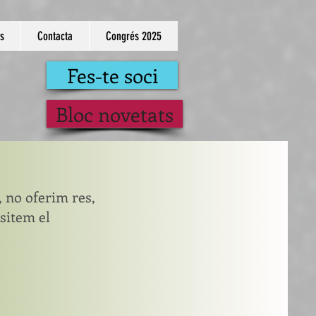
s
Contacta
Congrés 2025
Fes-te soci
Bloc novetats
, no oferim res,
ssitem el