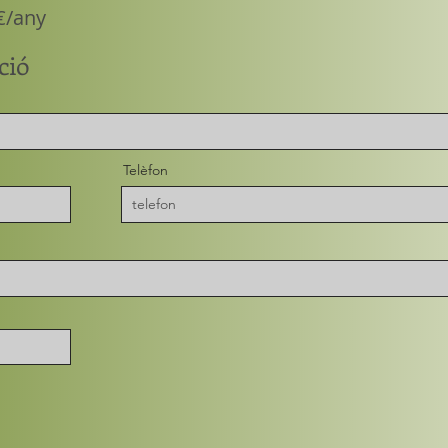
€/any
ció
Telèfon