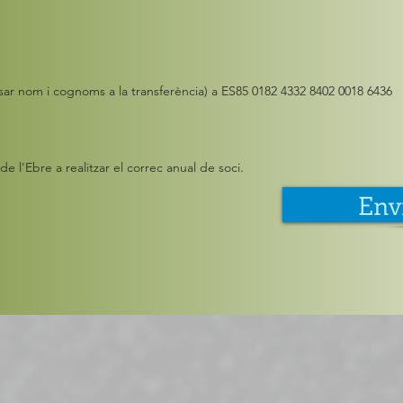
osar nom i cognoms a la transferència) a ES85 0182 4332 8402 0018 6436
e l'Ebre a realitzar el correc anual de soci.
Env