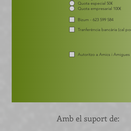
Quota especial 50€
Quota empresarial 100€
Bizum - 623 599 584
Tranferència bancària (cal p
Autoritzo a Amics i Amigues d
Amb el suport de: