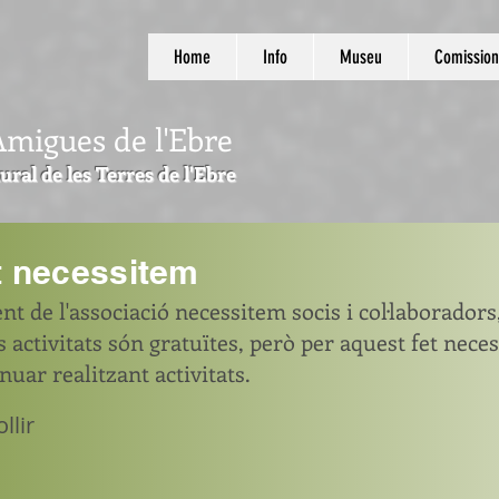
Home
Info
Museu
Comission
Amigues de l'Ebre
ural de les Terres de l'Ebre
et necessitem
t de l'associació necessitem socis i col·laboradors
s activitats són gratuïtes, però per aquest fet nece
uar realitzant activitats.
llir