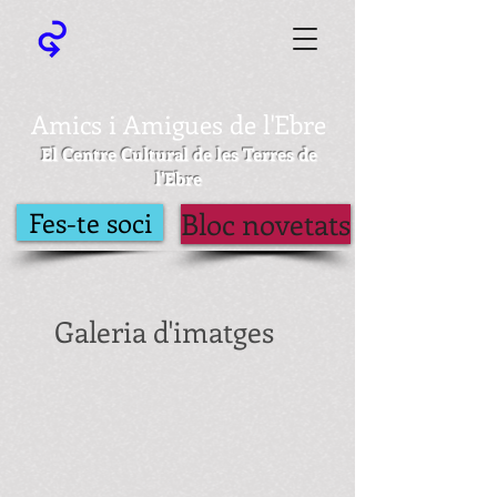
Amics i Amigues de l'Ebre
El Centre Cultural de les Terres de
l'Ebre
Fes-te soci
Bloc novetats
Galeria d'imatges